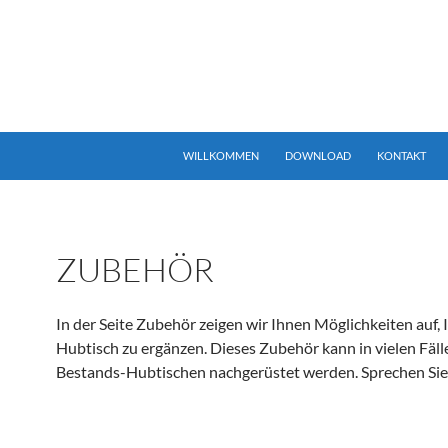
25px 0 0;} div.”language-select” .widget.Lang h1.widget-title { displ
ZUM INHALT SPRINGEN
WILLKOMMEN
DOWNLOAD
KONTAKT
ZUBEHÖR
In der Seite Zubehör zeigen wir Ihnen Möglichkeiten auf, 
Hubtisch zu ergänzen. Dieses Zubehör kann in vielen Fäll
Bestands-Hubtischen nachgerüstet werden. Sprechen Sie