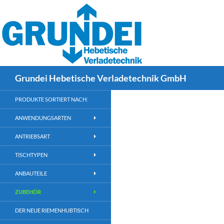
div#site-header div.”language-select” { float: right; padding: 25px 
Suchen
Grundei Hebetische Verladetechnik GmbH
PRODUKTE SORTIERT NACH:
ANWENDUNGSARTEN
ANTRIEBSART
TISCHTYPEN
ANBAUTEILE
ZUBEHÖR
DER NEUE RIEMENHUBTISCH